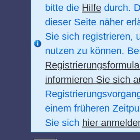
bitte die
Hilfe
durch. D
dieser Seite näher erl
Sie sich registrieren,
nutzen zu können. Be
Registrierungsformula
informieren Sie sich a
Registrierungsvorgang.
einem früheren Zeitpu
Sie sich
hier anmelde