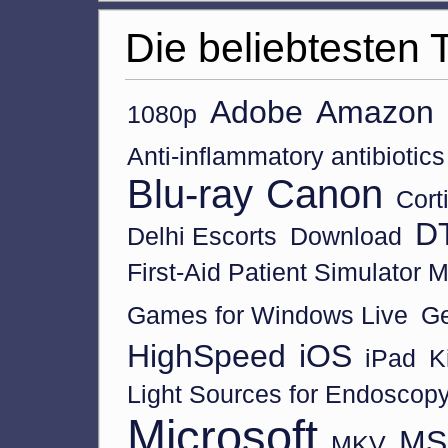
Die beliebtesten 
Adobe
Amazon
1080p
Anti-inflammatory antibiotic
Blu-ray
Canon
Cort
D
Delhi Escorts
Download
First-Aid Patient Simulator 
Games for Windows Live
Ge
HighSpeed
iOS
iPad
K
Light Sources for Endoscop
Microsoft
MS 
MKV