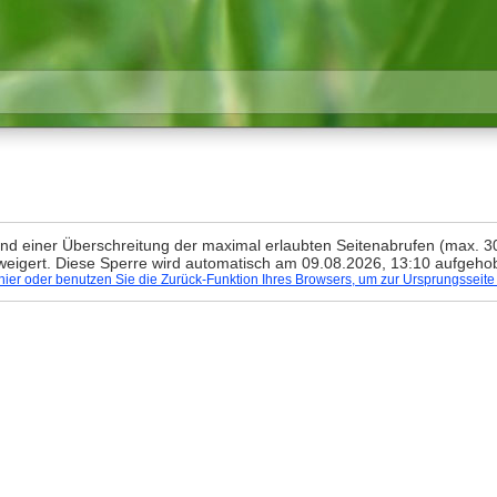
rund einer Überschreitung der maximal erlaubten Seitenabrufen (max. 
weigert. Diese Sperre wird automatisch am 09.08.2026, 13:10 aufgeho
e hier oder benutzen Sie die Zurück-Funktion Ihres Browsers, um zur Ursprungsseit