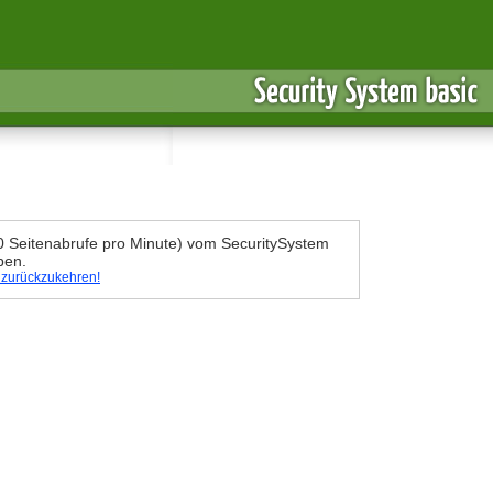
30 Seitenabrufe pro Minute) vom SecuritySystem
ben.
e zurückzukehren!