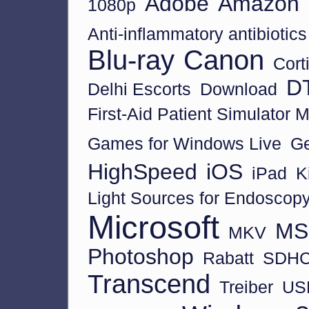
Adobe
Amazon
1080p
Anti-inflammatory antibiotic
Blu-ray
Canon
Cort
D
Delhi Escorts
Download
First-Aid Patient Simulator 
Games for Windows Live
Ge
HighSpeed
iOS
iPad
K
Light Sources for Endoscop
Microsoft
MS 
MKV
Photoshop
Rabatt
SDH
Transcend
Treiber
US