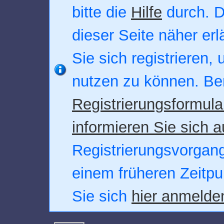
bitte die
Hilfe
durch. D
dieser Seite näher erl
Sie sich registrieren,
nutzen zu können. Be
Registrierungsformula
informieren Sie sich a
Registrierungsvorgang.
einem früheren Zeitpu
Sie sich
hier anmelde