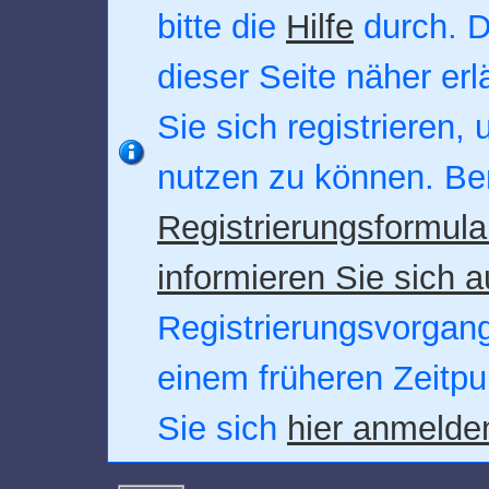
bitte die
Hilfe
durch. D
dieser Seite näher erl
Sie sich registrieren,
nutzen zu können. Be
Registrierungsformula
informieren Sie sich a
Registrierungsvorgang.
einem früheren Zeitpu
Sie sich
hier anmelde