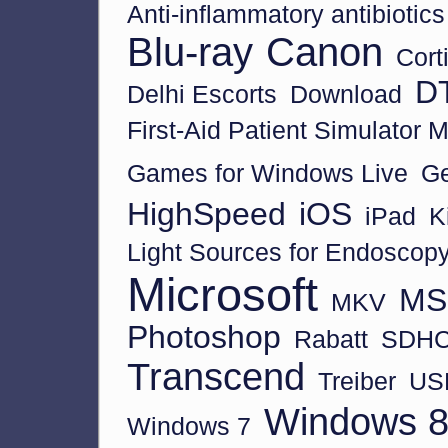
Anti-inflammatory antibiotic
Blu-ray
Canon
Cort
D
Delhi Escorts
Download
First-Aid Patient Simulator 
Games for Windows Live
Ge
HighSpeed
iOS
iPad
K
Light Sources for Endoscop
Microsoft
MS 
MKV
Photoshop
Rabatt
SDH
Transcend
Treiber
US
Windows 
Windows 7