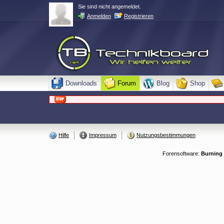
Sie sind nicht angemeldet.
Anmelden
Registrieren
Downloads
Forum
Blog
Shop
Hilfe
Impressum
Nutzungsbestimmungen
Forensoftware:
Burning