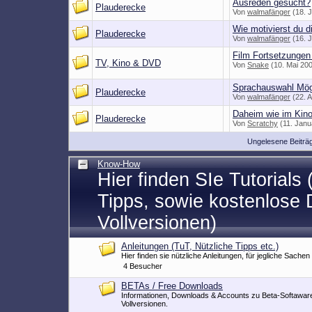
Ausreden gesuc
Plauderecke
Von
walmafänger
(1
Wie motivierst 
Plauderecke
Von
walmafänger
(1
Film Fortsetzun
TV, Kino & DVD
Von
Snake
(10. Mai
Sprachauswahl M
Plauderecke
Von
walmafänger
(2
Daheim wie im 
Plauderecke
Von
Scratchy
(11. 
Ungelesene Beiträ
Know-How
Hier finden SIe Tutorials
Tipps, sowie kostenlose
Vollversionen)
Anleitungen (TuT, Nützliche Tipps etc.)
Hier finden sie nützliche Anleitungen, für jegliche Sachen
4 Besucher
BETAs / Free Downloads
Informationen, Downloads & Accounts zu Beta-Softawar
Vollversionen.