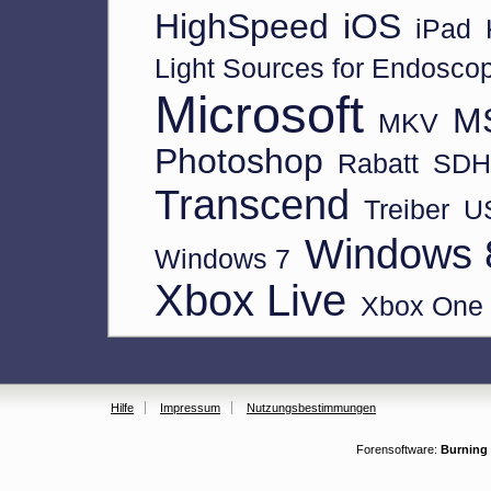
HighSpeed
iOS
iPad
Light Sources for Endosco
Microsoft
MS
MKV
Photoshop
Rabatt
SD
Transcend
Treiber
U
Windows 
Windows 7
Xbox Live
Xbox One
Hilfe
Impressum
Nutzungsbestimmungen
Forensoftware:
Burning