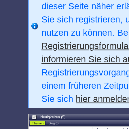
dieser Seite näher erl
Sie sich registrieren,
nutzen zu können. Be
Registrierungsformula
informieren Sie sich a
Registrierungsvorgang.
einem früheren Zeitpu
Sie sich
hier anmelde
Neuigkeiten (5)
Themen
Blog
(5)