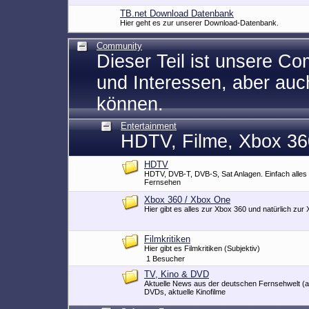
TB.net Download Datenbank
Hier geht es zur unserer Download-Datenbank.
Community
Dieser Teil ist unsere C
und Interessen, aber au
können.
Entertainment
HDTV, Filme, Xbox 36
HDTV
HDTV, DVB-T, DVB-S, Sat Anlagen. Einfach alles
Fernsehen
Xbox 360 / Xbox One
Hier gibt es alles zur Xbox 360 und natürlich zur
Filmkritiken
Hier gibt es Filmkritiken (Subjektiv)
1 Besucher
TV, Kino & DVD
Aktuelle News aus der deutschen Fernsehwelt (a
DVDs, aktuelle Kinofilme