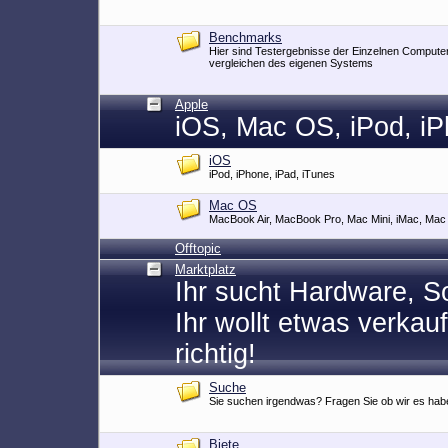
Alles zu GeForce, Radeon und anderen Karten ist 
Benchmarks
Hier sind Testergebnisse der Einzelnen Computer
vergleichen des eigenen Systems
Apple
iOS, Mac OS, iPod, iP
iOS
iPod, iPhone, iPad, iTunes
Mac OS
MacBook Air, MacBook Pro, Mac Mini, iMac, Mac
Offtopic
Marktplatz
Ihr sucht Hardware, S
Ihr wollt etwas verkau
richtig!
Suche
Sie suchen irgendwas? Fragen Sie ob wir es hab