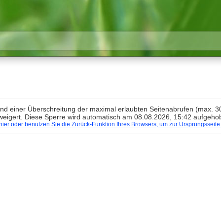
rund einer Überschreitung der maximal erlaubten Seitenabrufen (max. 
weigert. Diese Sperre wird automatisch am 08.08.2026, 15:42 aufgeho
e hier oder benutzen Sie die Zurück-Funktion Ihres Browsers, um zur Ursprungsseit