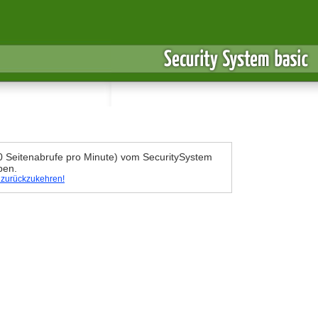
30 Seitenabrufe pro Minute) vom SecuritySystem
ben.
e zurückzukehren!