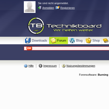
Sie sind nicht angemeldet.
Anmelden
Registrieren
Downloads
Forum
Blog
Shop
Hilfe
Impressum
Nutzungsbestimmungen
Forensoftware:
Burning